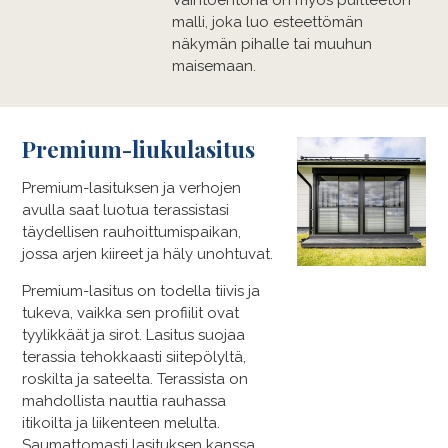
malli, joka luo esteettömän
näkymän pihalle tai muuhun
maisemaan.
Premium-liukulasitus
Premium-​lasituksen ja verhojen
avulla saat luotua terassistasi
täydellisen rauhoittumispaikan,
jossa arjen kiireet ja häly unohtuvat.
Premium-​lasitus on todella tiivis ja
tukeva, vaikka sen profiilit ovat
tyylikkäät ja sirot. Lasitus suojaa
terassia tehokkaasti siitepölyltä,
roskilta ja sateelta. Terassista on
mahdollista nauttia rauhassa
itikoilta ja liikenteen melulta.
Saumattomasti lasituksen kanssa