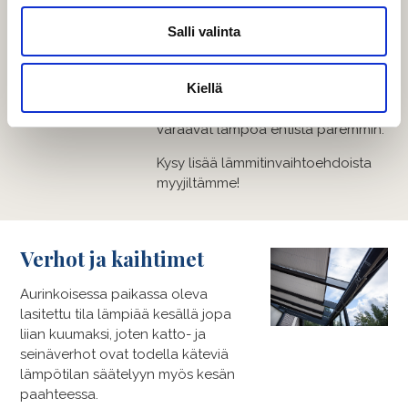
iloa. Lämmittimellä voi lämmittää
terassin käytettäväksi milloin vain,
Salli valinta
kun sen avulla terassin saa
nopeasti lämpimäksi illalliselle tai
Kiellä
muuhun oleiluun. Lisäksi saatavilla
on myös lämpölasittuksia, jotka
varaavat lämpöä entistä paremmin.
Kysy lisää lämmitinvaihtoehdoista
myyjiltämme!
Verhot ja kaihtimet
Aurinkoisessa paikassa oleva
lasitettu tila lämpiää kesällä jopa
liian kuumaksi, joten katto- ja
seinäverhot ovat todella käteviä
lämpötilan säätelyyn myös kesän
paahteessa.