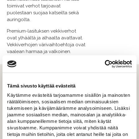
toimivat verhot tarjoavat
puolestaan suojaa katseilta sekä
auringolta.
Premium-​lasituksen vekkiverhot
ovat ylhäältä ja alhaalta avattavat.
Vekkiverhojen värivaihtoehtoja ovat
vaalean harmaa ja valkoinen.
Parvekelasitukset
Tämä sivusto käyttää evästeitä
Parvekelasitukset toteutetaan
Käytämme evästeitä tarjoamamme sisällön ja mainosten
haluamallasi tavalla. Olemassa
räätälöimiseen, sosiaalisen median ominaisuuksien
olevaa kaidetta voidaan hyödyntää
tukemiseen ja kävijämäärämme analysoimiseen. Lisäksi
ja lasittaa auki jäävä osa.
jaamme sosiaalisen median, mainosalan ja analytiikka-
Vaihtoehtoisesti teemme myös
alan kumppaneillemme tietoja siitä, miten käytät
uusia kaiteta lasista tai puusta,
sivustoamme. Kumppanimme voivat yhdistää näitä
jonka päälle voidaan asentaa
tietoja muihin tietoihin, joita olet antanut heille tai joita on
lasitukset. Parvekelaseja on sivuun