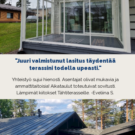
"Juuri valmistunut lasitus täydentää
terassini todella upeasti."
Yhteistyö sujui hienosti. Asentajat olivat mukavia ja
ammattitaitoisia! Aikataulut toteutuivat sovitusti.
Lämpimät kiitokset Tähtiterasseille. -Eveliina S.