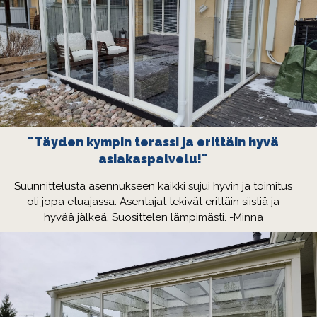
"Täyden kympin terassi ja erittäin hyvä
asiakaspalvelu!"
Suunnittelusta asennukseen kaikki sujui hyvin ja toimitus
oli jopa etuajassa. Asentajat tekivät erittäin siistiä ja
hyvää jälkeä. Suosittelen lämpimästi. -Minna