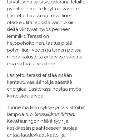
turvallisena säilytyspaikkana leluille,
pyörille ja muille käyttötavaroille.
Lasitettu terassi on turvallinen
oleskelutila lapsista vanhuksiin,
siellä viihtyvät myös perheen
lemmikit. Terassi on
helppohoitoinen, lasitus pitää
pölyn, lian, veden ja lumen poissa,
niinpä kalusteita ei tarvitse suojata
eikä siirtää talvisäilöön.
Lasitettu terassi eristää sisään
kantautuvaa ääntä ja säästää
energiaa. Lasiterassi nostaa myös
kiinteistösi arvoa.
Tunnelmallisiin syksy- ja talvi-iltoihin
terassilämmittimet.
lämpöä tuo
Kevätauringon häikäisyyn ja
keskikesän paahteeseen suojaa
antaa laadukkaat katto- ja