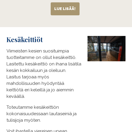
LUE LISÄÄ!
Kesäkeittiöt
Viimeisten kesien suosituimpia
tuotteitamme on ollut kesäkeittiö.
Lasitettu kesäkeittiö on ihana lisätila
kesän kokkailuun ja oleiluun.
Lasitus tarjoaa myös
mahdollisuuden hyödyntää
keittiötä eri keleillä ja jo aiemmin
keväällä.
Toteutamme kesäkeittiön
kokonaisuudessaan lautaseiniä ja
tulisijoja myöten.
Voit ihastella viereisen upean