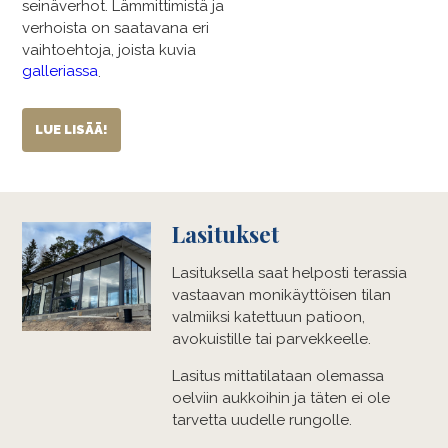
seinäverhot. Lämmittimistä ja
verhoista on saatavana eri
vaihtoehtoja, joista kuvia
galleriassa
.
LUE LISÄÄ!
Lasitukset
Lasituksella saat helposti terassia
vastaavan monikäyttöisen tilan
valmiiksi katettuun patioon,
avokuistille tai parvekkeelle.
Lasitus mittatilataan olemassa
oelviin aukkoihin ja täten ei ole
tarvetta uudelle rungolle.