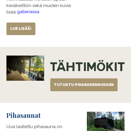
kesäkeittiön sekä muiden kuvia
galleriassa
lisää
.
LUE LISÄÄ!
TUTUSTU PIHARAKENNUKSIIN
Pihasaunat
Uusi lasitettu pihasauna on