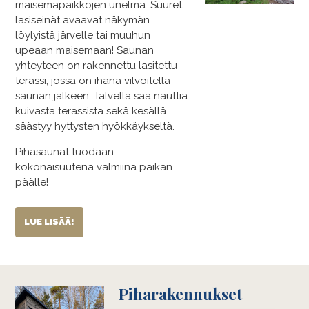
maisemapaikkojen unelma. Suuret
lasiseinät avaavat näkymän
löylyistä järvelle tai muuhun
upeaan maisemaan! Saunan
yhteyteen on rakennettu lasitettu
terassi, jossa on ihana vilvoitella
saunan jälkeen. Talvella saa nauttia
kuivasta terassista sekä kesällä
säästyy hyttysten hyökkäykseltä.
Pihasaunat tuodaan
kokonaisuutena valmiina paikan
päälle!
LUE LISÄÄ!
Piharakennukset