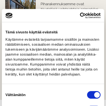
Piharakennuksemme ovat
täydellisiä vaihtoehtoja esimerkiksi
saunalle, kesäkeittiölle, vierasaitalle
tai vaikka erillinen makuuhuone
mökille. Valmis piharakennus on
helppo vaihtoehto rakentamiselle.
Tämä sivusto käyttää evästeitä
Se nostetaan paikalleen ja on
Käytämme evästeitä tarjoamamme sisällön ja mainosten
huomattavasti kevyempi ratkaisu
räätälöimiseen, sosiaalisen median ominaisuuksien
kuin laajentaminen tai uuden
tukemiseen ja kävijämäärämme analysoimiseen. Lisäksi
rakentaminen. Ja mikä parasta, saat
jaamme sosiaalisen median, mainosalan ja analytiikka-
räätälöityä kaiken juuri omien
alan kumppaneillemme tietoja siitä, miten käytät
mieltymysten mukaan. Saat myös
sivustoamme. Kumppanimme voivat yhdistää näitä
ilmaista suunnitteluapua ja vinkkejä
tietoja muihin tietoihin, joita olet antanut heille tai joita on
erilaisiin vaihtoehtoihin.
kerätty, kun olet käyttänyt heidän palvelujaan.
LUE LISÄÄ!
Suostumuksen
valinta
Välttämätön