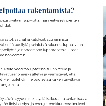
elpottaa rakentamista?
oilla pyritään sujuvoittamaan erityisesti pienten
kohdat:
varastot, saunat ja katokset, suuremmista
ivät enää edellytä perinteistä rakennuslupaa, vaan
paperityötä ja nopeampaa lupaprosessia – saat
mpaa nopeammin.
nuksilta vaaditaan jatkossa suunnittelua ja
avat viranomaiskäsittelyä ja varmistavat, että
et. Me huolehdimme puolestasi kaiken tarvittavan
 ongelmitta.
öystävällisyyden merkitystä kaikessa rakentamisessa.
tää tietyt eristys- ja energiatehokkuusvaatimukset.