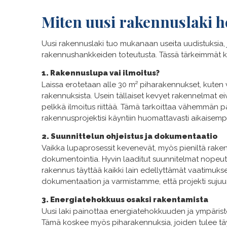
Miten uusi rakennuslaki h
Uusi rakennuslaki tuo mukanaan useita uudistuksia, j
rakennushankkeiden toteutusta. Tässä tärkeimmät 
1. Rakennuslupa vai ilmoitus?
Laissa erotetaan alle 30 m² piharakennukset, kuten 
rakennuksista. Usein tällaiset kevyet rakennelmat e
pelkkä ilmoitus riittää. Tämä tarkoittaa vähemmän 
rakennusprojektisi käyntiin huomattavasti aikaise
2. Suunnittelun ohjeistus ja dokumentaatio
Vaikka lupaprosessit kevenevät, myös pieniltä raken
dokumentointia. Hyvin laaditut suunnitelmat nopeutt
rakennus täyttää kaikki lain edellyttämät vaatimuks
dokumentaation ja varmistamme, että projekti sujuu
3. Energiatehokkuus osaksi rakentamista
Uusi laki painottaa energiatehokkuuden ja ympärist
Tämä koskee myös piharakennuksia, joiden tulee täyt