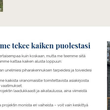
me tekee kaiken puolestasi
rtaisempaa kuin koskaan, mutta me teemme siitä
lumme kattaa kaiken alusta loppuun:
n unelmiesi piharakennuksen tarpeidesi ja toiveidesi
 kaikista viranomaisille toimitettavista asiakirjoista
 vaatimukset.
jektin laadukkaasti ja aikataulussa, aina viimeistä
a projektin monista eri vaiheista – voit vain keskittyä