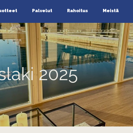
uotteet
Palvelut
Rahoitus
Meistä
slaki 2025