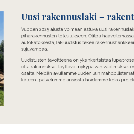
Uusi rakennuslaki – raken
Vuoden 2025 alusta voimaan astuva uusi rakennuslaki 
piharakennusten toteutukseen. Olitpa haaveilemassa 
autokatoksesta, lakiuudistus tekee rakennushankkeen 
sujuvampaa.
Uudistusten tavoitteena on yksinkertaistaa lupaproses
että rakennukset täyttävät nykypäivän vaatimukset 
osalta. Meidän avullamme uuden lain mahdollistamat 
käteen -palvelumme ansiosta hoidamme koko projekt