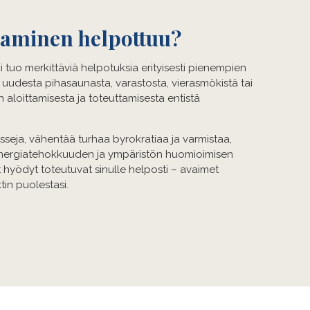
taminen helpottuu?
tuo merkittäviä helpotuksia erityisesti pienempien
uudesta pihasaunasta, varastosta, vierasmökistä tai
aloittamisesta ja toteuttamisesta entistä
seja, vähentää turhaa byrokratiaa ja varmistaa,
energiatehokkuuden ja ympäristön huomioimisen
hyödyt toteutuvat sinulle helposti – avaimet
in puolestasi.