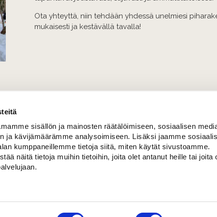
Ota yhteyttä, niin tehdään yhdessä unelmiesi pihara
mukaisesti ja kestävällä tavalla!
teitä
mamme sisällön ja mainosten räätälöimiseen, sosiaalisen medi
n ja kävijämäärämme analysoimiseen. Lisäksi jaamme sosiaali
alan kumppaneillemme tietoja siitä, miten käytät sivustoamme.
näitä tietoja muihin tietoihin, joita olet antanut heille tai joita 
palvelujaan.
ussi Korhonen
Esa Hietanen
Veka 