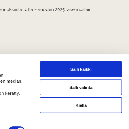
kennuksesta totta – vuoden 2025 rakennuslain
Salli kaikki
an
sen median,
Salli valinta
on kerätty,
Kiellä
Ruotsalainen