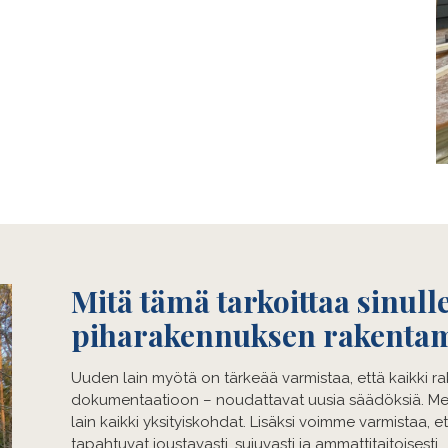
Mitä tämä tarkoittaa sinulle
piharakennuksen rakentam
Uuden lain myötä on tärkeää varmistaa, että kaikki ra
dokumentaatioon – noudattavat uusia säädöksiä. Meil
lain kaikki yksityiskohdat. Lisäksi voimme varmistaa, e
tapahtuvat joustavasti, sujuvasti ja ammattitaitoisesti.